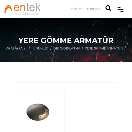
TÜRKÇE
ENGLISH
YERE GÖMME ARMATÜR
/
/
/
/
/
ANASAYFA
ÜRÜNLER
DIŞ AYDINLATMA
YERE GÖMME ARMATÜR