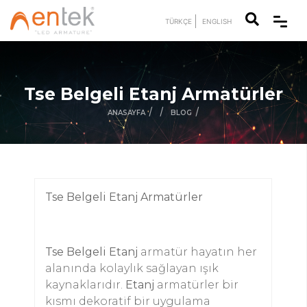
TÜRKÇE
ENGLISH
Tse Belgeli Etanj Armatürler
/
/
/
ANASAYFA
BLOG
Tse Belgeli Etanj Armatürler
Tse Belgeli Etanj
armatür hayatın her
alanında kolaylık sağlayan ışık
kaynaklarıdır.
Etanj
armatürler bir
kısmı dekoratif bir uygulama